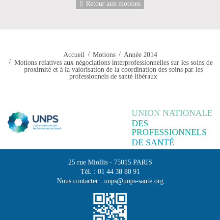
Retour aux motions
Accueil
Motions
Année 2014
Motions relatives aux négociations interprofessionnelles sur les soins de
proximité et à la valorisation de la coordination des soins par les
professionnels de santé libéraux
UNION NATIONALE
DES
PROFESSIONNELS
DE SANTÉ
25 rue Miollis
-
75015
PARIS
Tél. :
01 44 38 80 91
Nous contacter :
unps@unps-sante.org