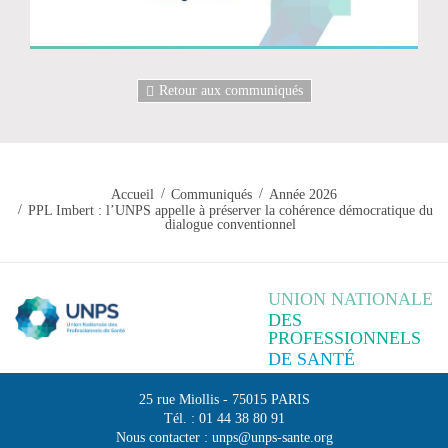
Retour aux communiqués
Accueil
Communiqués
Année 2026
PPL Imbert : l’UNPS appelle à préserver la cohérence démocratique du
dialogue conventionnel
UNION NATIONALE
DES
PROFESSIONNELS
DE SANTÉ
25 rue Miollis
-
75015
PARIS
Tél. :
01 44 38 80 91
Nous contacter :
unps@unps-sante.org