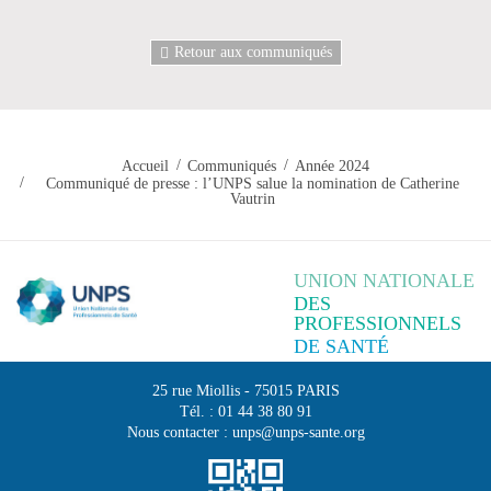
Retour aux communiqués
Accueil
Communiqués
Année 2024
Communiqué de presse : l’UNPS salue la nomination de Catherine
Vautrin
UNION NATIONALE
DES
PROFESSIONNELS
DE SANTÉ
25 rue Miollis
-
75015
PARIS
Tél. :
01 44 38 80 91
Nous contacter :
unps@unps-sante.org