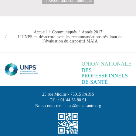
Retour aux communiqués
Accueil
Communiqués
Année 2017
L’UNPS en désaccord avec les recommandations résultant de
l’évaluation du dispositif MAIA
UNION NATIONALE
DES
PROFESSIONNELS
DE SANTÉ
25 rue Miollis
-
75015
PARIS
Tél. :
01 44 38 80 91
Nous contacter :
unps@unps-sante.org