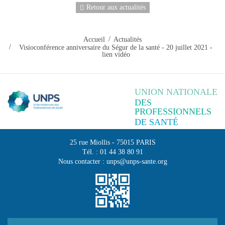
Retour aux actualités
Accueil
Actualités
Visioconférence anniversaire du Ségur de la santé - 20 juillet 2021 -
lien vidéo
UNION NATIONALE
DES
PROFESSIONNELS
DE SANTÉ
25 rue Miollis
-
75015
PARIS
Tél. :
01 44 38 80 91
Nous contacter :
unps@unps-sante.org