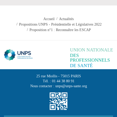
Accueil
Actualités
Propositions UNPS - Présidentielle et Législatives 2022
Proposition n°1 : Reconnaître les ESCAP
UNION NATIONALE
DES
PROFESSIONNELS
DE SANTÉ
25 rue Miollis
-
75015
PARIS
Tél. :
01 44 38 80 91
Nous contacter :
unps@unps-sante.org