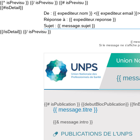
{{^ isPrevisu }}
{{/ isPrevisu }} {{# isPrevisu }}
{{#isDetail}}
De :
{{ expediteur.nom }} <{{ expediteur.email }}>
Réponse à :
{{ expediteur.reponse }}
Sujet :
{{ message.sujet }}
{{/isDetail}} {{/ isPrevisu }}
{{ mes
Si le message ne s'affiche
{{ mess
{{# isPublication }} {{debutBlocPublication}} {{finB
{{ message.titre }}
{{& message.intro }}
PUBLICATIONS DE L'UNPS