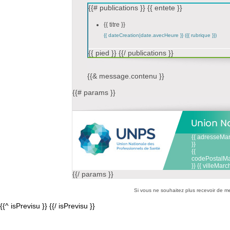
{{# publications }} {{ entete }}
{{ titre }}
{{ dateCreation|date.avecHeure }} ({{ rubrique }})
{{ pied }} {{/ publications }}
{{& message.contenu }}
{{# params }}
{{ adresseMa
}}
{{
codePostalM
}} {{ villeMar
{{/ params }}
Si vous ne souhaitez plus recevoir de m
{{^ isPrevisu }} {{/ isPrevisu }}